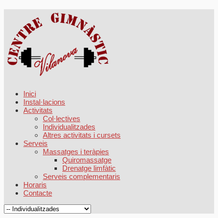
Inici
Instal·lacions
Activitats
Col·lectives
Individualitzades
Altres activitats i cursets
Serveis
Massatges i teràpies
Quiromassatge
Drenatge limfàtic
Serveis complementaris
Horaris
Contacte