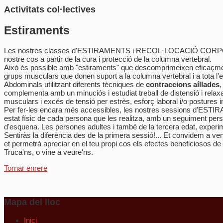
Activitats col·lectives
Estiraments
Les nostres classes d'ESTIRAMENTS i RECOL·LOCACIÓ CORPORAL ten
nostre cos a partir de la cura i protecció de la columna vertebral.
Això és possible amb "estiraments" que descomprimeixen eficaçme
grups musculars que donen suport a la columna vertebral i a tota l'
Abdominals utilitzant diferents tècniques de
contraccions aíllades
complementa amb un minuciós i estudiat treball de distensió i rela
musculars i excés de tensió per estrès, esforç laboral i/o postures i
Per fer-les encara més accessibles, les nostres sessions d'ESTIR
estat físic de cada persona que les realitza, amb un seguiment pers
d'esquena. Les persones adultes i també de la tercera edat, experime
Sentiràs la diferència des de la primera sessió!... Et convidem a 
et permetrà apreciar en el teu propi cos els efectes beneficiosos de
Truca'ns, o vine a veure'ns.
Tornar enrere
Mapa del lloc
Inici