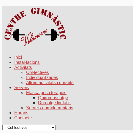
Inici
Instal·lacions
Activitats
Col·lectives
Individualitzades
Altres activitats i cursets
Serveis
Massatges i teràpies
Quiromassatge
Drenatge limfàtic
Serveis complementaris
Horaris
Contacte