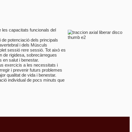
es capacitats funcionals del
i de potenciació dels principals
avertebral i dels Músculs
et sessió rere sessió. Tot això es
en de rigidesa, sobrecàrregues
 en salut i benestar.
exercicis a les necessitats i
regir i prevenir futurs problemes
r qualitat de vida i benestar.
ació individual de pocs minuts que